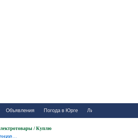
Объявления
Погода в Юрге
лектротовары / Куплю
ние...