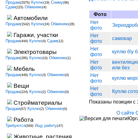
Продам
Куплю
Сниму
(2975)
(19)
(96)
Сдам
Обменяю
(115)
(4)
Фото
Автомобили
Нет
Продам
Куплю
Обменяю
(1542)
(24)
(28)
Зернодроб
фото
Гаражи, участки
Нет
самовар
Продам
Куплю
Сдам
фото
(444)
(4)
(12)
Нет
Электротовары
куплю б\у 
фото
Продам
Куплю
Обменяю
(285)
(10)
(1)
Нет
вентиляцио
фото
или без
Мебель
Продам
Куплю
Обменяю
Нет
(449)
(3)
(0)
куплю моро
фото
Вещи
Нет
Куплю сото
Продам
Куплю
Обменяю
(224)
(2)
(0)
фото
Показаны позиции с 1
Стройматериалы
Продам
Куплю
Обменяю
(67)
(2)
(0)
О сайте
Юрга
Работа
Требуются
Ищу работу
(569)
(47)
Животные, растения