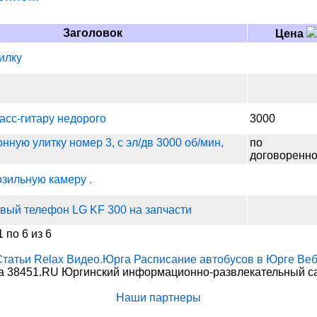
Заголовок
Цена
илку
басс-гитару недорого
3000
нную улитку номер 3, с эл/дв 3000 об/мин,
по
договоренно
зильную камеру .
вый телефон LG KF 300 на запчасти
 по 6 из 6
Статьи
Relax
Видео.Юрга
Расписание автобусов в Юрге
Веб
 38451.RU Юргинский информационно-развлекательный сай
Наши партнеры