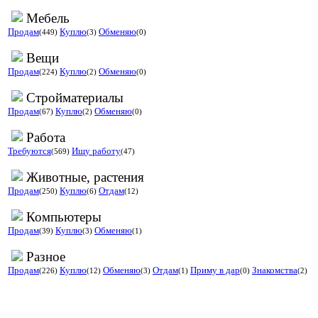
Мебель
Продам
Куплю
Обменяю
(449)
(3)
(0)
Вещи
Продам
Куплю
Обменяю
(224)
(2)
(0)
Стройматериалы
Продам
Куплю
Обменяю
(67)
(2)
(0)
Работа
Требуются
Ищу работу
(569)
(47)
Животные, растения
Продам
Куплю
Отдам
(250)
(6)
(12)
Компьютеры
Продам
Куплю
Обменяю
(39)
(3)
(1)
Разное
Продам
Куплю
Обменяю
Отдам
Приму в дар
Знакомства
(226)
(12)
(3)
(1)
(0)
(2)