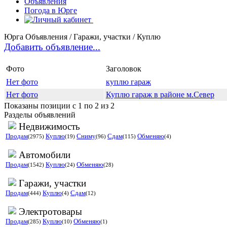
Объявления
Погода в Юрге
Юрга Объявления / Гаражи, участки / Куплю
Добавить объявление...
Фото
Заголовок
Нет фото
куплю гараж
Нет фото
Куплю гараж в районе м.Север
Показаны позиции с 1 по 2 из 2
Разделы объявлений
Недвижимость
Продам
Куплю
Сниму
Сдам
Обменяю
(2975)
(19)
(96)
(115)
(4)
Автомобили
Продам
Куплю
Обменяю
(1542)
(24)
(28)
Гаражи, участки
Продам
Куплю
Сдам
(444)
(4)
(12)
Электротовары
Продам
Куплю
Обменяю
(285)
(10)
(1)