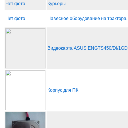
Нет фото
Курьеры
Нет фото
Навесное оборудование на трактора.
Видеокарта ASUS ENGTS450/DI/1GD
Корпус для ПК