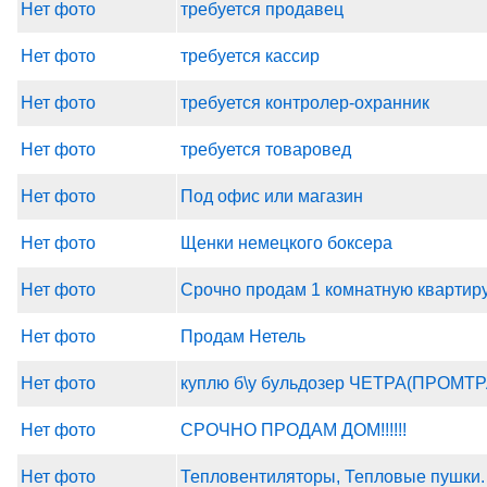
Нет фото
требуется продавец
Нет фото
требуется кассир
Нет фото
требуется контролер-охранник
Нет фото
требуется товаровед
Нет фото
Под офис или магазин
Нет фото
Щенки немецкого боксера
Нет фото
Срочно продам 1 комнатную квартиру
Нет фото
Продам Нетель
Нет фото
куплю б\у бульдозер ЧЕТРА(ПРОМТР
Нет фото
СРОЧНО ПРОДАМ ДОМ!!!!!!
Нет фото
Тепловентиляторы, Тепловые пушки.