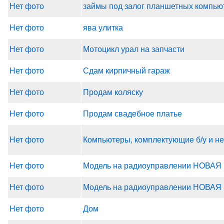
Нет фото
займы под залог планшетных компьют
Нет фото
ява улитка
Нет фото
Мотоцикл урал на запчасти
Нет фото
Сдам кирпичный гараж
Нет фото
Продам коляску
Нет фото
Продам свадебное платье
Нет фото
Компьютеры, комплектующие б/у и н
Нет фото
Модель на радиоуправлении НОВАЯ
Нет фото
Модель на радиоуправлении НОВАЯ
Нет фото
Дом