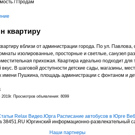
мость / Продам
ение
н квартиру
вартиру вблизи от администрации города. По ул. Павлова,
се комнаты изолированные, просторные и светлые, санузел р
вместительная прихожая. Квартира идеально подходит для т
й вкус. В шаговой доступности детские сады, магазины, мес
к имени Пушкина, площадь администрации с фонтаном и де
8
я 2019г. Просмотров объявления: 8099
Статьи
Relax
Видео.Юрга
Расписание автобусов в Юрге
Веб
 38451.RU Юргинский информационно-развлекательный сай
Наши партнеры