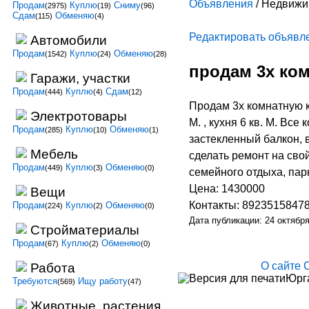
Объявления
/ Недвижи
Продам
Куплю
Сниму
(2975)
(19)
(96)
Сдам
Обменяю
(115)
(4)
Редактировать объявл
Автомобили
Продам
Куплю
Обменяю
(1542)
(24)
(28)
продам 3х ком
Гаражи, участки
Продам
Куплю
Сдам
(444)
(4)
(12)
Продам 3х комнатную к
Электротовары
М. , кухня 6 кв. М. В
Продам
Куплю
Обменяю
(285)
(10)
(1)
застекленный балкон, 
Мебель
сделать ремонт на сво
Продам
Куплю
Обменяю
(449)
(3)
(0)
семейного отдыха, пар
Цена: 1430000
Вещи
Контакты: 8923515847
Продам
Куплю
Обменяю
(224)
(2)
(0)
Дата публикации: 24 октябр
Стройматериалы
Продам
Куплю
Обменяю
(67)
(2)
(0)
О сайте
Работа
Юрга
Требуются
Ищу работу
(569)
(47)
Животные, растения