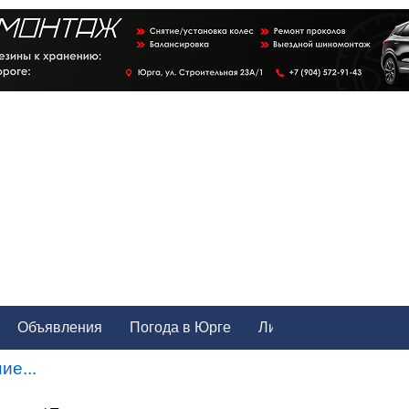
Объявления
Погода в Юрге
ие...