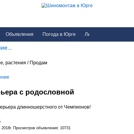
Объявления
Погода в Юрге
ие...
е, растения / Продам
ение
рьера с родословной
терьера длинношерстного от Чемпионов!
5
я 2018г. Просмотров объявления: 10731