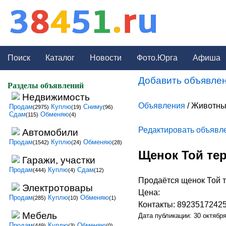
Поиск
Каталог
Новости
Фото.Юрга
Афиша
Добавить объявлен
Разделы объявлений
Недвижимость
Объявления
/ Животны
Продам
Куплю
Сниму
(2975)
(19)
(96)
Сдам
Обменяю
(115)
(4)
Редактировать объявл
Автомобили
Продам
Куплю
Обменяю
(1542)
(24)
(28)
Щенок Той те
Гаражи, участки
Продам
Куплю
Сдам
(444)
(4)
(12)
Продаётся щенок Той 
Электротовары
Цена:
Продам
Куплю
Обменяю
(285)
(10)
(1)
Контакты: 8923517242
Мебель
Дата публикации: 30 октябр
Продам
Куплю
Обменяю
(449)
(3)
(0)