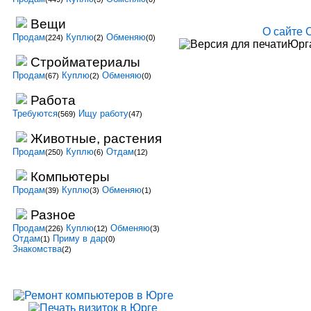
Вещи
О сайте
Продам
Куплю
Обменяю
(224)
(2)
(0)
Юрга
Стройматериалы
Продам
Куплю
Обменяю
(67)
(2)
(0)
Работа
Требуются
Ищу работу
(569)
(47)
Животные, растения
Продам
Куплю
Отдам
(250)
(6)
(12)
Компьютеры
Продам
Куплю
Обменяю
(39)
(3)
(1)
Разное
Продам
Куплю
Обменяю
(226)
(12)
(3)
Отдам
Приму в дар
(1)
(0)
Знакомства
(2)