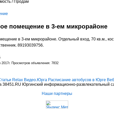
мость / Продам
ение
ое помещение в 3-ем микрорайоне
ещение в 3-ем микрорайоне. Отдельный вход, 70 кв.м., кос
твенник. 89193039756.
6
я 2017г. Просмотров объявления: 7832
Статьи
Relax
Видео.Юрга
Расписание автобусов в Юрге
Веб
 38451.RU Юргинский информационно-развлекательный сай
Наши партнеры