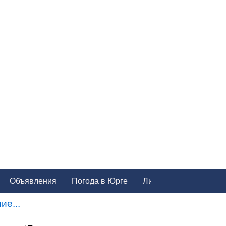
Объявления
Погода в Юрге
ие...