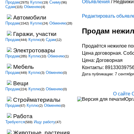
Объявления
/ Недвижи
Продам
Куплю
Сниму
(2975)
(19)
(96)
Сдам
Обменяю
(115)
(4)
Редактировать объявл
Автомобили
Продам
Куплю
Обменяю
(1542)
(24)
(28)
Продам нежил
Гаражи, участки
Продам
Куплю
Сдам
(444)
(4)
(12)
Продаётся нежилое пом
Электротовары
Цена договорная. Собс
Продам
Куплю
Обменяю
(285)
(10)
(1)
Цена: Договорная
Мебель
Контакты: 8913303975
Продам
Куплю
Обменяю
(449)
(3)
(0)
Дата публикации: 7 сентябр
Вещи
Продам
Куплю
Обменяю
(224)
(2)
(0)
О сайте
Юрга
Стройматериалы
Продам
Куплю
Обменяю
(67)
(2)
(0)
Работа
Требуются
Ищу работу
(569)
(47)
Животные, растения