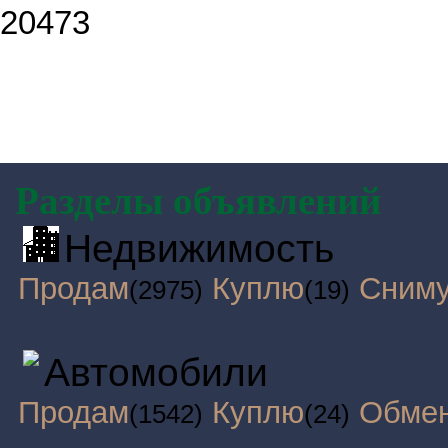
20473
Разделы объявлений
Недвижимость
Продам
Куплю
Сним
(2975)
(19)
Автомобили
Продам
Куплю
Обме
(1542)
(24)