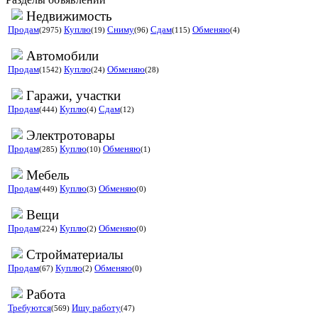
Недвижимость
Продам
Куплю
Сниму
Сдам
Обменяю
(2975)
(19)
(96)
(115)
(4)
Автомобили
Продам
Куплю
Обменяю
(1542)
(24)
(28)
Гаражи, участки
Продам
Куплю
Сдам
(444)
(4)
(12)
Электротовары
Продам
Куплю
Обменяю
(285)
(10)
(1)
Мебель
Продам
Куплю
Обменяю
(449)
(3)
(0)
Вещи
Продам
Куплю
Обменяю
(224)
(2)
(0)
Стройматериалы
Продам
Куплю
Обменяю
(67)
(2)
(0)
Работа
Требуются
Ищу работу
(569)
(47)