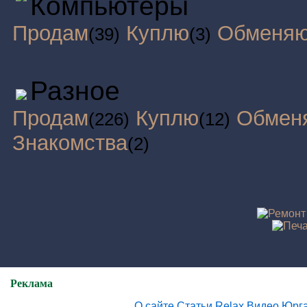
Компьютеры
Продам
Куплю
Обменя
(39)
(3)
Разное
Продам
Куплю
Обмен
(226)
(12)
Знакомства
(2)
Реклама
О сайте
Статьи
Relax
Видео.Юрг