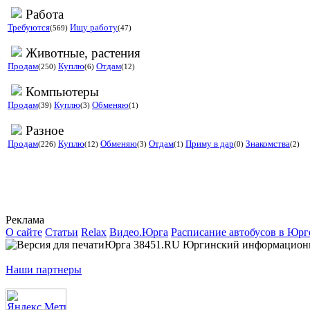
Работа
Требуются
Ищу работу
(569)
(47)
Животные, растения
Продам
Куплю
Отдам
(250)
(6)
(12)
Компьютеры
Продам
Куплю
Обменяю
(39)
(3)
(1)
Разное
Продам
Куплю
Обменяю
Отдам
Приму в дар
Знакомства
(226)
(12)
(3)
(1)
(0)
(2)
Реклама
О сайте
Статьи
Relax
Видео.Юрга
Расписание автобусов в Юрг
Юрга 38451.RU Юргинский информационно-
Наши партнеры