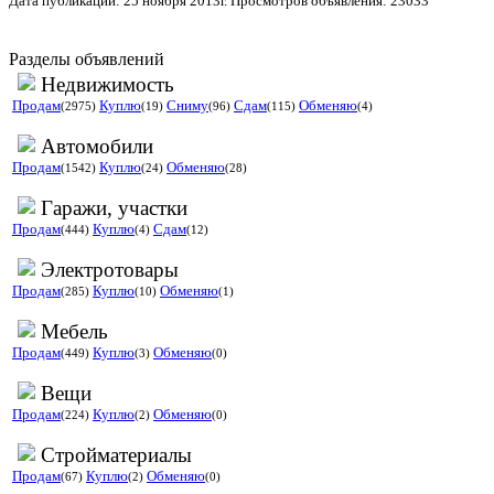
Дата публикации: 25 ноября 2013г. Просмотров объявления: 23033
Разделы объявлений
Недвижимость
Продам
Куплю
Сниму
Сдам
Обменяю
(2975)
(19)
(96)
(115)
(4)
Автомобили
Продам
Куплю
Обменяю
(1542)
(24)
(28)
Гаражи, участки
Продам
Куплю
Сдам
(444)
(4)
(12)
Электротовары
Продам
Куплю
Обменяю
(285)
(10)
(1)
Мебель
Продам
Куплю
Обменяю
(449)
(3)
(0)
Вещи
Продам
Куплю
Обменяю
(224)
(2)
(0)
Стройматериалы
Продам
Куплю
Обменяю
(67)
(2)
(0)