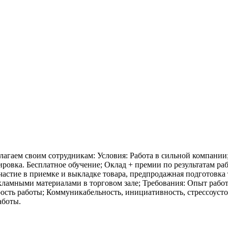
агаем своим сотрудникам: Условия: Работа в сильной компании
овка. Бесплатное обучение; Оклад + премии по результатам раб
астие в приемке и выкладке товара, предпродажная подготовка 
екламными материалами в торговом зале; Требования: Опыт рабо
ость работы; Коммуникабельность, инициативность, стрессоуст
аботы.