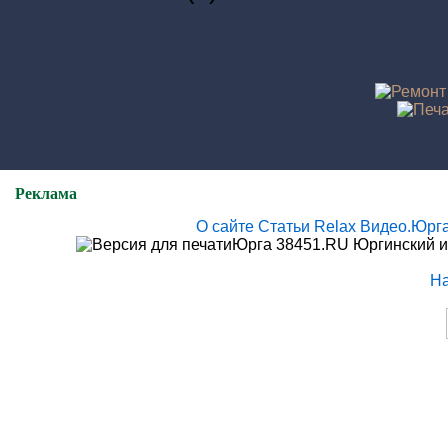
Реклама
О сайте
Статьи
Relax
Видео.Юрг
Юрга 38451.RU Юргинский и
Н