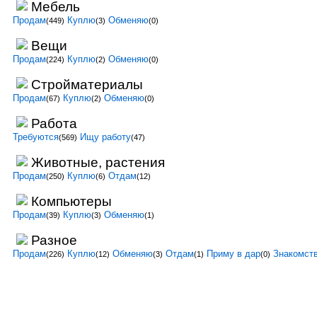
Мебель
Продам
Куплю
Обменяю
(449)
(3)
(0)
Вещи
Продам
Куплю
Обменяю
(224)
(2)
(0)
Стройматериалы
Продам
Куплю
Обменяю
(67)
(2)
(0)
Работа
Требуются
Ищу работу
(569)
(47)
Животные, растения
Продам
Куплю
Отдам
(250)
(6)
(12)
Компьютеры
Продам
Куплю
Обменяю
(39)
(3)
(1)
Разное
Продам
Куплю
Обменяю
Отдам
Приму в дар
Знакомст
(226)
(12)
(3)
(1)
(0)