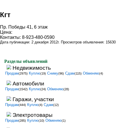
Кгт
Пр. Победы 41, 6 этаж
Цена:
Контакты: 8-923-480-0590
Дата публикации: 2 декабря 2012г. Просмотров объявления: 15630
Разделы объявлений
Недвижимость
Продам
Куплю
Сниму
Сдам
Обменяю
(2975)
(19)
(96)
(115)
(4)
Автомобили
Продам
Куплю
Обменяю
(1542)
(24)
(28)
Гаражи, участки
Продам
Куплю
Сдам
(444)
(4)
(12)
Электротовары
Продам
Куплю
Обменяю
(285)
(10)
(1)