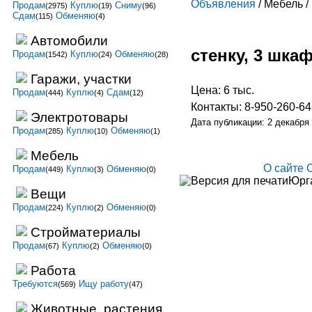
Объявления
/ Мебель 
Продам
Куплю
Сниму
(2975)
(19)
(96)
Сдам
Обменяю
(115)
(4)
Автомобили
стенку, 3 шка
Продам
Куплю
Обменяю
(1542)
(24)
(28)
Гаражи, участки
Цена: 6 тыс.
Продам
Куплю
Сдам
(444)
(4)
(12)
Контакты: 8-950-260-6
Электротовары
Дата публикации: 2 декабря
Продам
Куплю
Обменяю
(285)
(10)
(1)
Мебель
О сайте
Продам
Куплю
Обменяю
(449)
(3)
(0)
Юрга
Вещи
Продам
Куплю
Обменяю
(224)
(2)
(0)
Стройматериалы
Продам
Куплю
Обменяю
(67)
(2)
(0)
Работа
Требуются
Ищу работу
(569)
(47)
Животные, растения