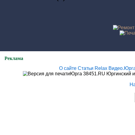
Реклама
О сайте
Статьи
Relax
Видео.Юрг
Юрга 38451.RU Юргинский и
Н