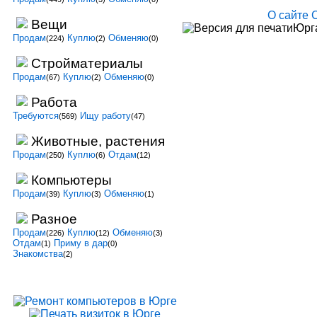
О сайте
Вещи
Юрга
Продам
Куплю
Обменяю
(224)
(2)
(0)
Стройматериалы
Продам
Куплю
Обменяю
(67)
(2)
(0)
Работа
Требуются
Ищу работу
(569)
(47)
Животные, растения
Продам
Куплю
Отдам
(250)
(6)
(12)
Компьютеры
Продам
Куплю
Обменяю
(39)
(3)
(1)
Разное
Продам
Куплю
Обменяю
(226)
(12)
(3)
Отдам
Приму в дар
(1)
(0)
Знакомства
(2)