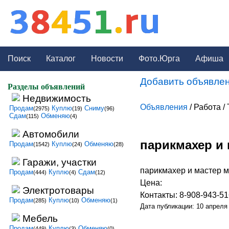
Поиск
Каталог
Новости
Фото.Юрга
Афиша
Добавить объявлен
Разделы объявлений
Недвижимость
Объявления
/ Работа /
Продам
Куплю
Сниму
(2975)
(19)
(96)
Сдам
Обменяю
(115)
(4)
Автомобили
парикмахер и
Продам
Куплю
Обменяю
(1542)
(24)
(28)
Гаражи, участки
парикмахер и мастер 
Продам
Куплю
Сдам
(444)
(4)
(12)
Цена:
Электротовары
Контакты: 8-908-943-5
Продам
Куплю
Обменяю
(285)
(10)
(1)
Дата публикации: 10 апреля
Мебель
Продам
Куплю
Обменяю
(449)
(3)
(0)