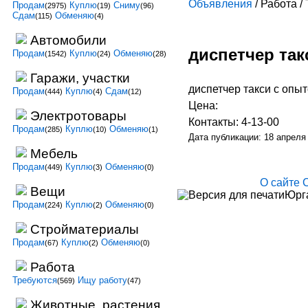
Объявления
/ Работа /
Продам
Куплю
Сниму
(2975)
(19)
(96)
Сдам
Обменяю
(115)
(4)
Автомобили
диспетчер так
Продам
Куплю
Обменяю
(1542)
(24)
(28)
Гаражи, участки
диспетчер такси с опы
Продам
Куплю
Сдам
(444)
(4)
(12)
Цена:
Электротовары
Контакты: 4-13-00
Продам
Куплю
Обменяю
(285)
(10)
(1)
Дата публикации: 18 апреля
Мебель
Продам
Куплю
Обменяю
(449)
(3)
(0)
О сайте
Вещи
Юрга
Продам
Куплю
Обменяю
(224)
(2)
(0)
Стройматериалы
Продам
Куплю
Обменяю
(67)
(2)
(0)
Работа
Требуются
Ищу работу
(569)
(47)
Животные, растения