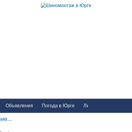
Объявления
Погода в Юрге
ие...