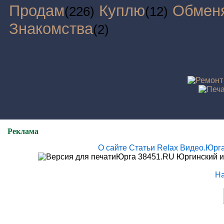
Продам
Куплю
Обмен
(226)
(12)
Знакомства
(2)
Реклама
О сайте
Статьи
Relax
Видео.Юрг
Юрга 38451.RU Юргинский и
Н