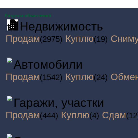
Разделы объявлений
Недвижимость
Продам
Куплю
Сним
(2975)
(19)
Автомобили
Продам
Куплю
Обме
(1542)
(24)
Гаражи, участки
Продам
Куплю
Сдам
(444)
(4)
(12