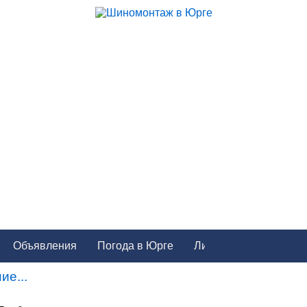
Объявления
Погода в Юрге
ие...