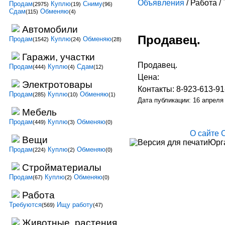
Объявления
/ Работа /
Продам
Куплю
Сниму
(2975)
(19)
(96)
Сдам
Обменяю
(115)
(4)
Автомобили
Продавец.
Продам
Куплю
Обменяю
(1542)
(24)
(28)
Гаражи, участки
Продавец.
Продам
Куплю
Сдам
(444)
(4)
(12)
Цена:
Электротовары
Контакты: 8-923-613-91
Продам
Куплю
Обменяю
(285)
(10)
(1)
Дата публикации: 16 апреля
Мебель
Продам
Куплю
Обменяю
(449)
(3)
(0)
О сайте
Вещи
Юрга
Продам
Куплю
Обменяю
(224)
(2)
(0)
Стройматериалы
Продам
Куплю
Обменяю
(67)
(2)
(0)
Работа
Требуются
Ищу работу
(569)
(47)
Животные, растения