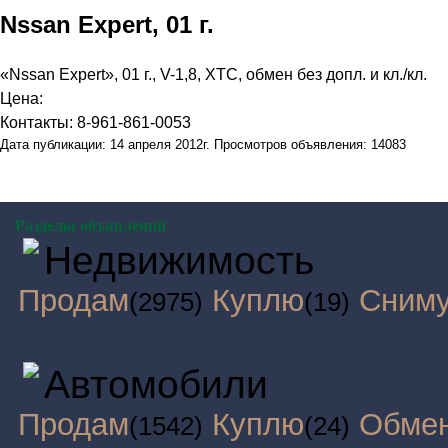
Nssan Expert, 01 г.
«Nssan Expert», 01 г., V-1,8, ХТС, обмен без допл. и кл./кл.
Цена:
Контакты: 8-961-861-0053
Дата публикации: 14 апреля 2012г. Просмотров объявления: 14083
Разделы объявлений
Недвижимость
Продам
Куплю
Сним
(2975)
(19)
Автомобили
Продам
Куплю
Обме
(1542)
(24)