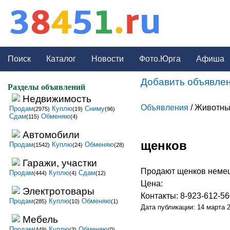
Поиск
Каталог
Новости
Фото.Юрга
Афиша
Добавить объявлен
Разделы объявлений
Недвижимость
Объявления
/ Животны
Продам
Куплю
Сниму
(2975)
(19)
(96)
Сдам
Обменяю
(115)
(4)
Автомобили
щенков
Продам
Куплю
Обменяю
(1542)
(24)
(28)
Гаражи, участки
Продают щенков немец
Продам
Куплю
Сдам
(444)
(4)
(12)
Цена:
Электротовары
Контакты: 8-923-612-56
Продам
Куплю
Обменяю
(285)
(10)
(1)
Дата публикации: 14 марта 
Мебель
Продам
Куплю
Обменяю
(449)
(3)
(0)