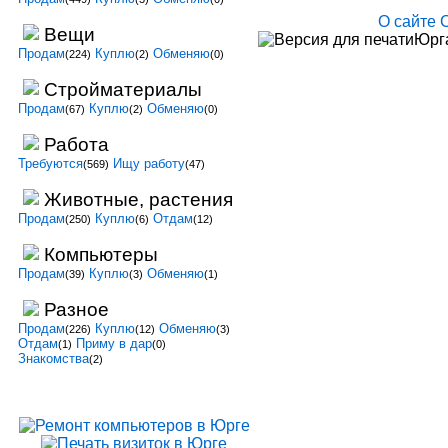
О сайте
Вещи
Юрга
Продам
Куплю
Обменяю
(224)
(2)
(0)
Стройматериалы
Продам
Куплю
Обменяю
(67)
(2)
(0)
Работа
Требуются
Ищу работу
(569)
(47)
Животные, растения
Продам
Куплю
Отдам
(250)
(6)
(12)
Компьютеры
Продам
Куплю
Обменяю
(39)
(3)
(1)
Разное
Продам
Куплю
Обменяю
(226)
(12)
(3)
Отдам
Приму в дар
(1)
(0)
Знакомства
(2)