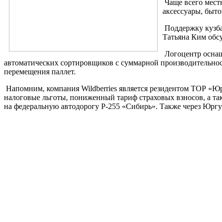
Чаще всего местн
аксессуары, быто
Поддержку кузба
Татьяна Ким обс
Логоцентр оснащ
автоматических сортировщиков с суммарной производительность
перемещения паллет.
Напомним, компания Wildberries является резидентом ТОР «Юр
налоговые льготы, пониженный тариф страховых взносов, а та
на федеральную автодорогу P-255 «Сибирь». Также через Юргу