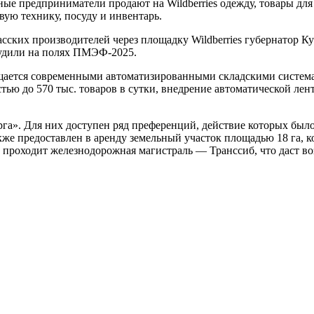
ые предприниматели продают на Wildberries одежду, товары для к
вую технику, посуду и инвентарь.
сских производителей через площадку Wildberries губернатор К
удили на полях ПМЭФ-2025.
ается современными автоматизированными складскими система
ю до 570 тыс. товаров в сутки, внедрение автоматической лент
га». Для них доступен ряд преференций, действие которых был
кже предоставлен в аренду земельный участок площадью 18 га, 
 проходит железнодорожная магистраль — Транссиб, что даст во