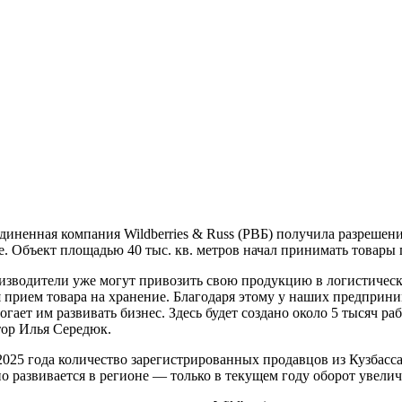
диненная компания Wildberries & Russ (РВБ) получила разрешен
. Объект площадью 40 тыс. кв. метров начал принимать товары 
зводители уже могут привозить свою продукцию в логистический
я прием товара на хранение. Благодаря этому у наших предприн
огает им развивать бизнес. Здесь будет создано около 5 тысяч 
тор Илья Середюк.
2025 года количество зарегистрированных продавцов из Кузбасс
 развивается в регионе — только в текущем году оборот увеличи