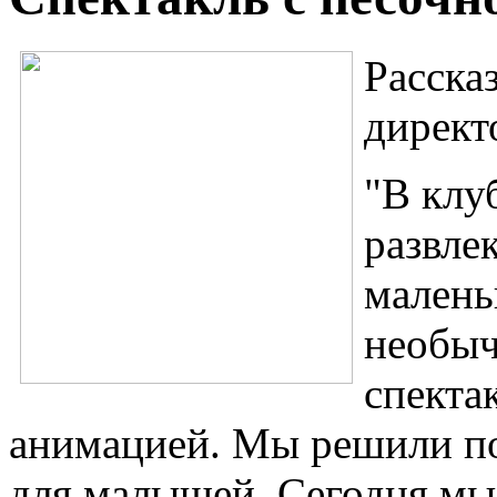
Расска
директ
"В клу
развле
малень
необыч
спекта
анимацией. Мы решили п
для малышей. Сегодня мы 