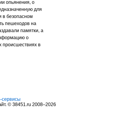
ии опьянения, о
редназначенную для
и в безопасном
ть пешеходов на
здавали памятки, а
информацию о
 происшествиях в
-сервисы
т. © 38451.ru 2008–2026