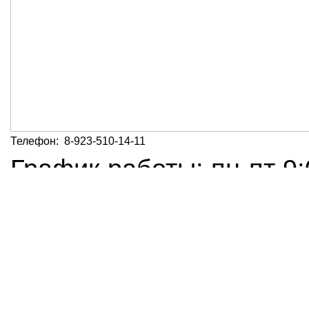
Телефон:
8-923-510-14-11
График работы
:
пн-пт 9
Прайс-лист не предоста