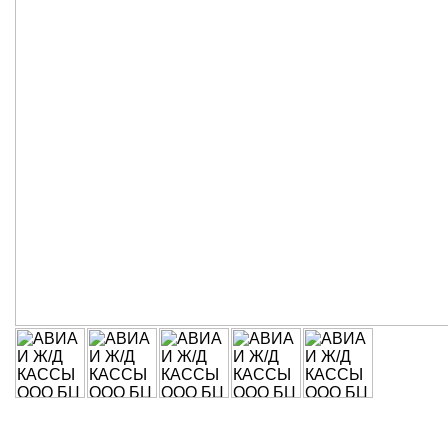
Руководитель
: Яуфман