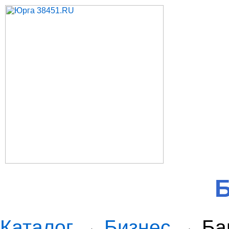
Б
Каталог
→
Бизнес
→ Ба