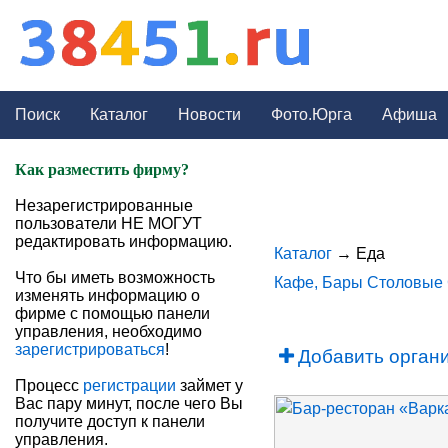
Поиск
Каталог
Новости
Фото.Юрга
Афиша
Как разместить фирму?
Незарегистрированные
пользователи НЕ МОГУТ
редактировать информацию.
Каталог
→ Еда
Что бы иметь возможность
Кафе, Бары
Столовые
изменять информацию о
фирме с помощью панели
управления, необходимо
зарегистрироваться
!
Добавить органи
Процесс
регистрации
займет у
Вас пару минут, после чего Вы
получите доступ к панели
управления.