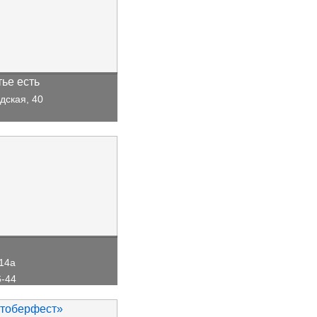
ье есть
дская, 40
 14а
6-44