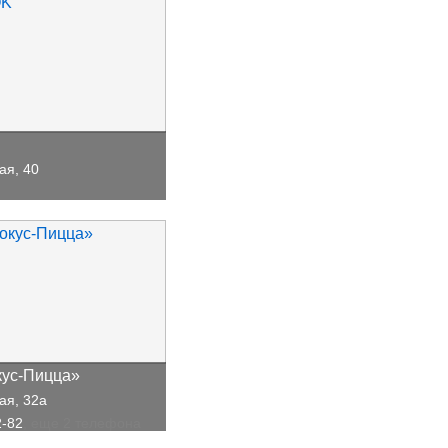
ая, 40
кус-Пицца»
ая, 32а
2-82
, еще 2 телефона