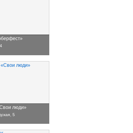
оберфест»
 4
«Свои люди»
дская, 5