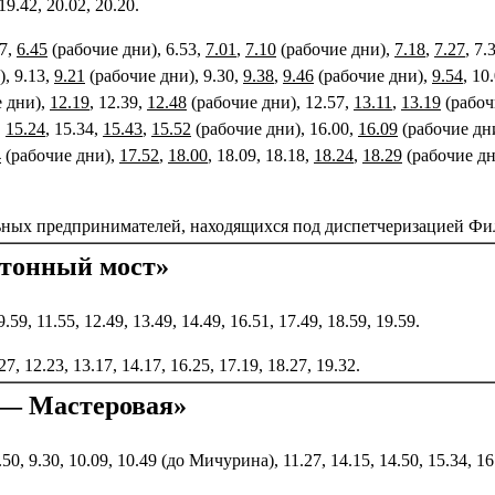
9.42, 20.02, 20.20.
37,
6.45
(рабочие дни), 6.53,
7.01
,
7.10
(рабочие дни),
7.18
,
7.27
, 7.
, 9.13,
9.21
(рабочие дни), 9.30,
9.38
,
9.46
(рабочие дни),
9.54
, 10
 дни),
12.19
, 12.39,
12.48
(рабочие дни), 12.57,
13.11
,
13.19
(рабочи
,
15.24
, 15.34,
15.43
,
15.52
(рабочие дни), 16.00,
16.09
(рабочие дн
4
(рабочие дни),
17.52
,
18.00
, 18.09, 18.18,
18.24
,
18.29
(рабочие дн
ьных предпринимателей, находящихся под диспетчеризацией Ф
тонный мост»
9.59, 11.55, 12.49, 13.49, 14.49, 16.51, 17.49, 18.59, 19.59.
.27, 12.23, 13.17, 14.17, 16.25, 17.19, 18.27, 19.32.
 — Мастеровая»
8.50, 9.30, 10.09, 10.49 (до Мичурина), 11.27, 14.15, 14.50, 15.34, 16