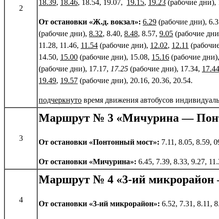
18.39
,
18.46
, 18.54, 19.07,
19.15
,
19.23
(рабочие дни), 1
2
От остановки «Ж.д. вокзал»:
6.29
(рабочие дни), 6.
(рабочие дни),
8.32
, 8.40,
8.48
, 8.57,
9.05
(рабочие дни)
11.28, 11.46,
11.54
(рабочие дни),
12.02
,
12.11
(рабочие
14.50,
15.00
(рабочие дни), 15.08,
15.16
(рабочие дни)
(рабочие дни), 17.17,
17.25
(рабочие дни), 17.34,
17.4
19.49
,
19.57
(рабочие дни), 20.16, 20.36, 20.54.
подчеркнуто
время движения автобусов индивидуал
Маршрут № 3 «Мичурина — Пон
3
От остановки «Понтонный мост»:
7.11, 8.05, 8.59, 0
От остановки «Мичурина»:
6.45, 7.39, 8.33, 9.27, 11
Маршрут № 4 «3-ий микрорайон
4
От остановки «3-ий микрорайон»:
6.52, 7.31, 8.11, 