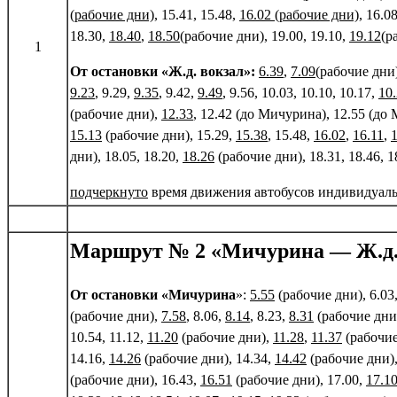
(рабочие дни)
, 15.41, 15.48,
16.02 (рабочие дни)
, 16.0
18.30,
18.40
,
18.50
(рабочие дни), 19.00, 19.10,
19.12
(р
1
От остановки «Ж.д. вокзал»:
6.39
,
7.09
(рабочие дни)
9.23
, 9.29,
9.35
, 9.42,
9.49
, 9.56, 10.03, 10.10, 10.17,
10
(рабочие дни),
12.33
, 12.42 (до Мичурина), 12.55 (до
15.13
(рабочие дни), 15.29,
15.38
, 15.48,
16.02
,
16.11
,
дни), 18.05, 18.20,
18.26
(рабочие дни), 18.31, 18.46, 1
подчеркнуто
время движения автобусов индивидуал
Маршрут № 2 «Мичурина — Ж.д.
От остановки «Мичурина
»:
5.55
(рабочие дни), 6.03
(рабочие дни),
7.58
, 8.06,
8.14
, 8.23,
8.31
(рабочие дни)
10.54, 11.12,
11.20
(рабочие дни),
11.28
,
11.37
(рабочие
14.16,
14.26
(рабочие дни), 14.34,
14.42
(рабочие дни)
(рабочие дни), 16.43,
16.51
(рабочие дни), 17.00,
17.1