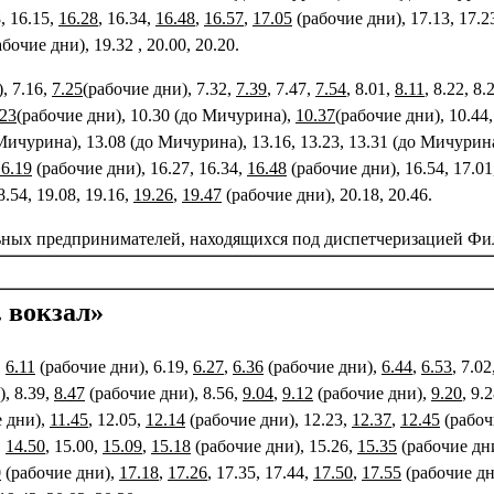
8, 16.15,
16.28
, 16.34,
16.48
,
16.57
,
17.05
(рабочие дни), 17.13, 17.2
абочие дни), 19.32 , 20.00, 20.20.
, 7.16,
7.25
(рабочие дни), 7.32,
7.39
, 7.47,
7.54
, 8.01,
8.11
, 8.22, 8.
.23
(рабочие дни), 10.30 (до Мичурина),
10.37
(рабочие дни), 10.44
 Мичурина), 13.08 (до Мичурина), 13.16, 13.23, 13.31 (до Мичурин
16.19
(рабочие дни), 16.27, 16.34,
16.48
(рабочие дни), 16.54, 17.01
8.54, 19.08, 19.16,
19.26
,
19.47
(рабочие дни), 20.18, 20.46.
ьных предпринимателей, находящихся под диспетчеризацией Фи
 вокзал»
,
6.11
(рабочие дни), 6.19,
6.27
,
6.36
(рабочие дни),
6.44
,
6.53
, 7.02
, 8.39,
8.47
(рабочие дни), 8.56,
9.04
,
9.12
(рабочие дни),
9.20
, 9.
 дни),
11.45
, 12.05,
12.14
(рабочие дни), 12.23,
12.37
,
12.45
(рабочи
,
14.50
, 15.00,
15.09
,
15.18
(рабочие дни), 15.26,
15.35
(рабочие дн
0
(рабочие дни),
17.18
,
17.26
, 17.35, 17.44,
17.50
,
17.55
(рабочие дн