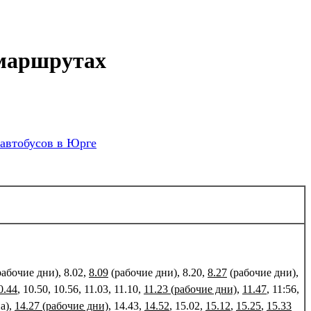
 маршрутах
автобусов в Юрге
абочие дни), 8.02,
8.09
(рабочие дни), 8.20,
8.27
(рабочие дни),
0.44
, 10.50, 10.56, 11.03, 11.10,
11.23 (рабочие дни)
,
11.47
, 11:56,
а),
14.27 (рабочие дни)
, 14.43,
14.52
, 15.02,
15.12
,
15.25
,
15.33