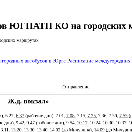
сов ЮГПАТП КО на городских
родских маршрутах
игородных автобусов в Юрге
Расписание междугородних 
Отправление
— Ж.д. вокзал»
), 6.27,
6.37
(рабочие дни), 7.01,
7.08
, 7.15,
7.25
, 7.36, 7.50,
7.55
(р
е дни), 9.42,
9.47
(рабочие дни), 9.54,
10.17
, 10.24,
10.30
, 10.37,
1
13.11,
13.20
, 13.30,
13.40
, 14.02 (до Мичурина), 14.09 (до Мичурин