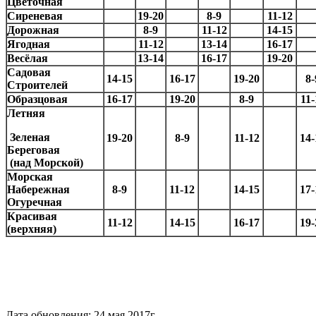
Цветочная
Сиреневая
19-20
8-9
11-12
Дорожная
8-9
11-12
14-15
Ягодная
11-12
13-14
16-17
Весёлая
13-14
16-17
19-20
Садовая
14-15
16-17
19-20
8-
Строителей
Образцовая
16-17
19-20
8-9
11-
Летняя
Зеленая
19-20
8-9
11-12
14-
Береговая
(над Морской)
Морская
Набережная
8-9
11-12
14-15
17-
Огуречная
Красивая
11-12
14-15
16-17
19-
(верхняя)
Дата обновления: 24 мая 2017г.