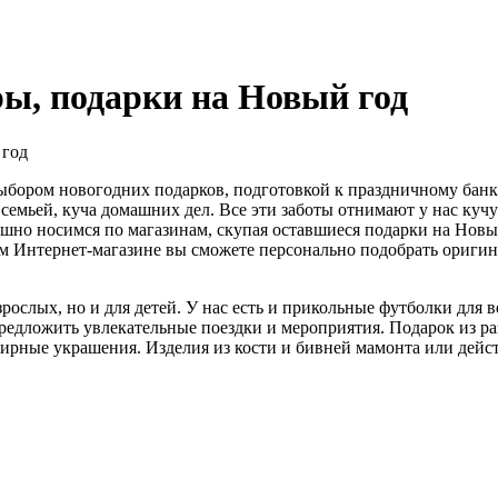
ры, подарки на Новый год
 год
выбором новогодних подарков, подготовкой к праздничному бан
 семьей, куча домашних дел. Все эти заботы отнимают у нас кучу
ошно носимся по магазинам, скупая оставшиеся подарки на Нов
ем Интернет-магазине вы сможете персонально подобрать ориги
рослых, но и для детей. У нас есть и прикольные футболки для в
едложить увлекательные поездки и мероприятия. Подарок из р
ирные украшения. Изделия из кости и бивней мамонта или дей