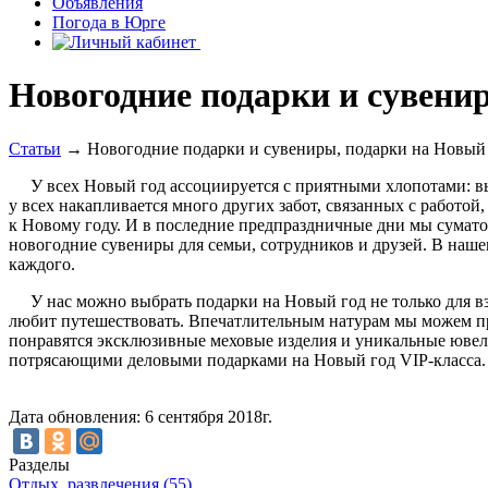
Объявления
Погода в Юрге
Новогодние подарки и сувени
Статьи
→ Новогодние подарки и сувениры, подарки на Новый
У всех Новый год ассоциируется с приятными хлопотами: 
у всех накапливается много других забот, связанных с работой,
к Новому году. И в последние предпраздничные дни мы сумат
новогодние сувениры для семьи, сотрудников и друзей. В наш
каждого.
У нас можно выбрать подарки на Новый год не только для вз
любит путешествовать. Впечатлительным натурам мы можем пр
понравятся эксклюзивные меховые изделия и уникальные ювел
потрясающими деловыми подарками на Новый год VIP-класса.
Дата обновления: 6 сентября 2018г.
Разделы
Отдых, развлечения (55)