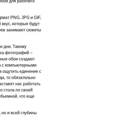
обои для рабочего
рмат PNG, JPG и GIF,
вкус, которые будут
боев занимают сюжеты
и дни. Такому
тва фотографий –
нные обои создают
а с компьютерными
 ощутить единение с
да, то обязательно
аставят нас работать
о стола по своей
объемной, что еще
 но и всей глубины