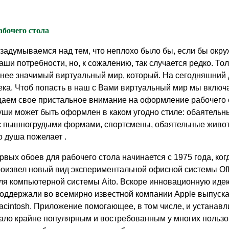
бочего стола
, задумываемся над тем, что неплохо было бы, если бы ок
ши потребности, но, к сожалению, так случается редко. То
енее значимый виртуальный мир, который. На сегодняшний 
ека. Чтоб попасть в наш с Вами виртуальный мир мы включ
ем свое пристальное внимание на оформление рабочего с
уши может быть оформлен в каком угодно стиле: обаятельн
с пышногрудыми формами, спортсмены, обаятельные живо
о душа пожелает .
рвых обоев для рабочего стола начинается с 1975 года, ко
оизвел новый вид экспериментальной офисной системы Offi
ля компьютерной системы Aito. Вскоре инновационную идею
поддержали во всемирно известной компании Apple выпуск
acintosh. Приложение помогающее, в том числе, и устанавл
тало крайне популярным и востребованным у многих пользо