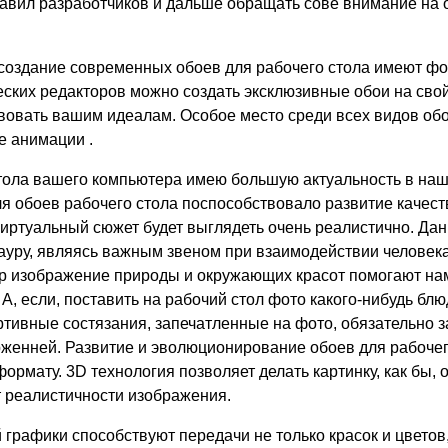
ставил разработчиков и дальше обращать сове внимание на 
создание современных обоев для рабочего стола имеют фо
ских редакторов можно создать эксклюзивные обои на свой 
вовать вашим идеалам. Особое место среди всех видов о
е анимации .
тола вашего компьютера имею большую актуальность в наш
я обоев рабочего стола поспособствовало развитие качес
иртуальный сюжет будет выглядеть очень реалистично. Да
ауру, являясь важным звеном при взаимодействии человек
р изображение природы и окружающих красот помогают нам
А, если, поставить на рабочий стол фото какого-нибудь блю
ртивные состязания, запечатленные на фото, обязательно з
женней. Развитие и эволюционирование обоев для рабочег
рмату. 3D технология позволяет делать картинку, как бы, 
 реалистичности изображения.
 графики способствуют передачи не только красок и цветов,