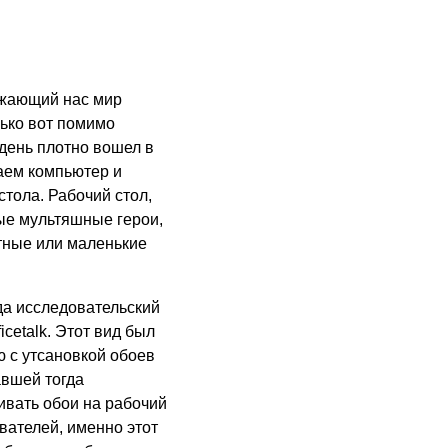
ружающий нас мир
лько вот помимо
день плотно вошел в
аем компьютер и
тола. Рабочий стол,
ые мультяшные герои,
тные или маленькие
гда исследовательский
cetalk. Этот вид был
 с утсановкой обоев
авшей тогда
ивать обои на рабочий
вателей, именно этот