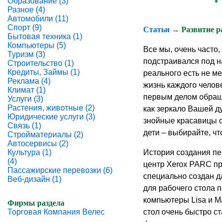
Образование (3)
Разное (4)
Автомобили (11)
Спорт (9)
Статьи
→ Развитие ра
Бытовая техника (1)
Компьютеры (5)
Все мы, очень часто
Туризм (3)
подстраивался под на
Строительство (1)
Кредиты, Займы (1)
реального есть не м
Реклама (4)
жизнь каждого челов
Климат (1)
первым делом обраща
Услуги (3)
Растения, животные (2)
как зеркало Вашей д
Юридические услуги (3)
знойные красавицы 
Связь (1)
дети – выбирайте, чт
Стройматериалы (2)
Автосервисы (2)
История создания пе
Культура (1)
(4)
центр Xerox PARC пр
Пассажирские перевозки (6)
специально создан д
Веб-дизайн (1)
для рабочего стола 
компьютеры Lisa и M
Фирмы раздела
стол очень быстро с
Торговая Компания Велес