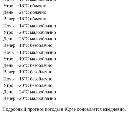
Утро
+18
°C
облачно
День
+21
°C
облачно
Вечер
+16
°C
облачно
Ночь
+14
°C
малооблачно
Утро
+20
°C
малооблачно
День
+25
°C
малооблачно
Вечер
+18
°C
безоблачно
Ночь
+13
°C
малооблачно
Утро
+19
°C
малооблачно
День
+26
°C
безоблачно
Вечер
+19
°C
безоблачно
Ночь
+15
°C
безоблачно
Утро
+20
°C
безоблачно
День
+24
°C
малооблачно
Вечер
+20
°C
малооблачно
Подробный прогноз погоды в Юрге обновляется ежедневно.