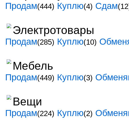
Продам
Куплю
Сдам
(444)
(4)
(12
Электротовары
Продам
Куплю
Обмен
(285)
(10)
Мебель
Продам
Куплю
Обменя
(449)
(3)
Вещи
Продам
Куплю
Обменя
(224)
(2)