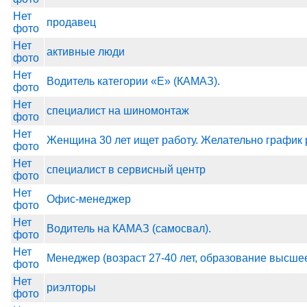
Нет
продавец
фото
Нет
активные люди
фото
Нет
Водитель категории «Е» (КАМАЗ).
фото
Нет
специалист на шиномонтаж
фото
Нет
Женщина 30 лет ищет работу. Желательно график 
фото
Нет
специалист в сервисный центр
фото
Нет
Офис-менеджер
фото
Нет
Водитель на КАМАЗ (самосвал).
фото
Нет
Менеджер (возраст 27-40 лет, образование высшее
фото
Нет
риэлторы
фото