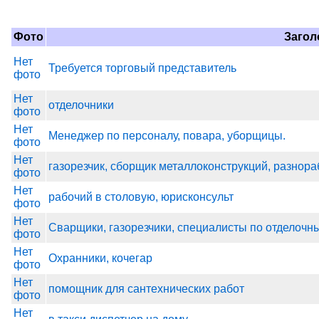
Фото
Загол
Нет
Требуется торговый представитель
фото
Нет
отделочники
фото
Нет
Менеджер по персоналу, повара, уборщицы.
фото
Нет
газорезчик, сборщик металлоконструкций, разнор
фото
Нет
рабочий в столовую, юрисконсульт
фото
Нет
Сварщики, газорезчики, специалисты по отделочн
фото
Нет
Охранники, кочегар
фото
Нет
помощник для сантехнических работ
фото
Нет