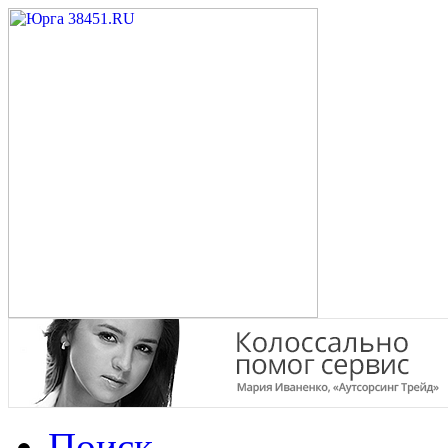
Поиск