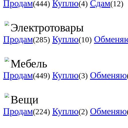
Продам
Куплю
Сдам
(444)
(4)
(12)
Электротовары
Продам
Куплю
Обменя
(285)
(10)
Мебель
Продам
Куплю
Обменяю
(449)
(3)
Вещи
Продам
Куплю
Обменяю
(224)
(2)