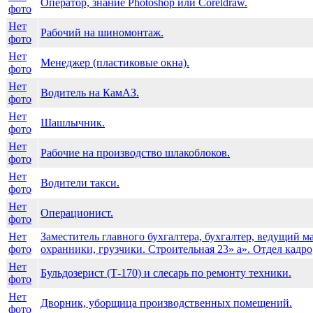
Оператор, знание Photoshop или Coreldraw.
фото
Нет
Рабочий на шиномонтаж.
фото
Нет
Менеджер (пластиковые окна).
фото
Нет
Водитель на КамАЗ.
фото
Нет
Шашлычник.
фото
Нет
Рабочие на производство шлакоблоков.
фото
Нет
Водители такси.
фото
Нет
Операционист.
фото
Нет
Заместитель главного бухгалтера, бухгалтер, ведущий ма
фото
охранники, грузчики. Строительная 23» а». Отдел кадро
Нет
Бульдозерист (Т-170) и слесарь по ремонту техники.
фото
Нет
Дворник, уборщица производственных помещений.
фото