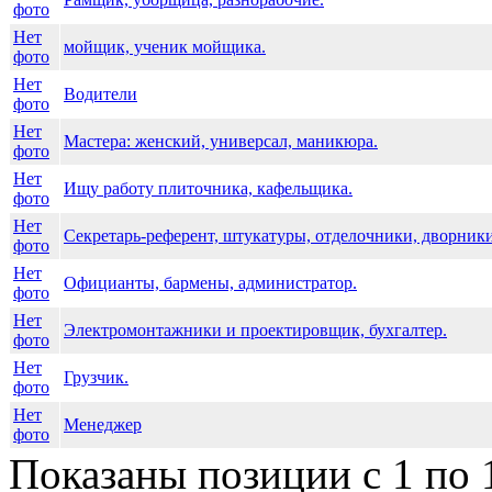
фото
Нет
мойщик, ученик мойщика.
фото
Нет
Водители
фото
Нет
Мастера: женский, универсал, маникюpa.
фото
Нет
Ищу работу плиточника, кафельщика.
фото
Нет
Секретарь-референт, штукатуры, отделочники, дворники
фото
Нет
Официанты, бармены, администратор.
фото
Нет
Электромонтажники и проектировщик, бухгалтер.
фото
Нет
Грузчик.
фото
Нет
Менеджер
фото
Показаны позиции с 1 по 1