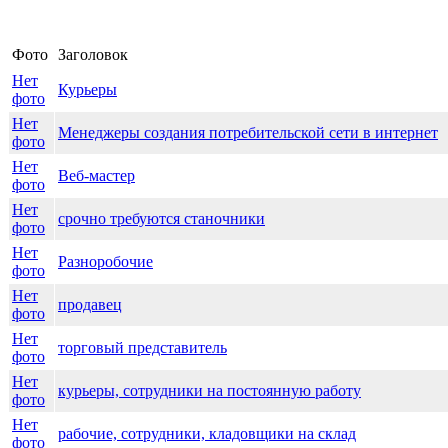
Фото
Заголовок
Нет
Курьеры
фото
Нет
Менеджеры создания потребительской сети в интернет
фото
Нет
Веб-мастер
фото
Нет
срочно требуются станочники
фото
Нет
Разноробочие
фото
Нет
продавец
фото
Нет
торговый представитель
фото
Нет
курьеры, сотрудники на постоянную работу
фото
Нет
рабочие, сотрудники, кладовщики на склад
фото