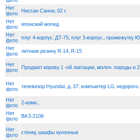
фото
Нет
Ниссан Санни, 02 г.
фото
Нет
японский мопед
фото
Нет
плуг 4-корпус. ДТ-75, плуг 3-корпус., промежутку 
фото
Нет
летнюю резину R-14, R-15
фото
Нет
Продают корову 1 -ой лактации, молоч. породы и 2-
фото
Нет
телевизор Hyundai, д. 37; компьютер LG, недорого.
фото
Нет
2-комн.,
фото
Нет
ВАЗ-2106
фото
Нет
стенку, шкафы кухонные
фото