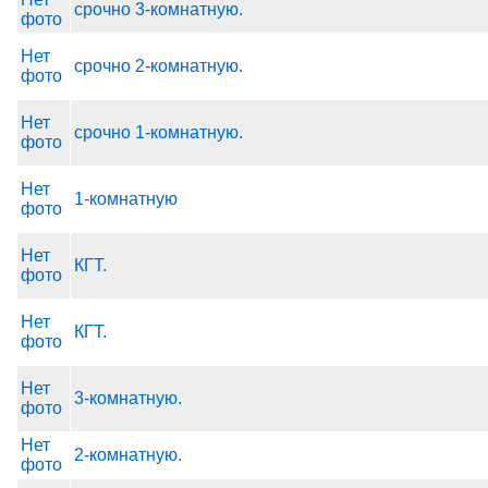
срочно 3-комнатную.
фото
Нет
срочно 2-комнатную.
фото
Нет
срочно 1-комнатную.
фото
Нет
1-комнатную
фото
Нет
КГТ.
фото
Нет
КГТ.
фото
Нет
3-комнатную.
фото
Нет
2-комнатную.
фото