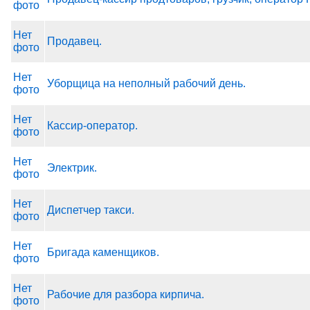
фото
Нет
Продавец.
фото
Нет
Уборщица на неполный рабочий день.
фото
Нет
Кассир-оператор.
фото
Нет
Электрик.
фото
Нет
Диспетчер такси.
фото
Нет
Бригада каменщиков.
фото
Нет
Рабочие для разбора кирпича.
фото