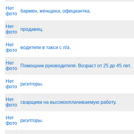
Нет
бармен, женщина, официантка.
фото
Нет
продавец.
фото
Нет
водители в такси с л/а.
фото
Нет
Помощник руководителя. Возраст от 25 до 45 лет.
фото
Нет
риэлторы.
фото
Нет
сварщики на высокооплачиваемую работу.
фото
Нет
риэлторы.
фото