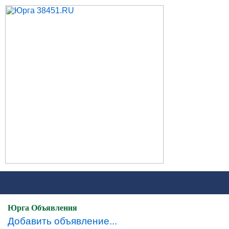
Юрга Объявления
Добавить объявление...