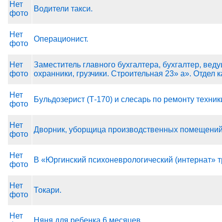
Нет
Водители такси.
фото
Нет
Операционист.
фото
Нет
Заместитель главного бухгалтера, бухгалтер, веду
фото
охранники, грузчики. Строительная 23» а». Отдел 
Нет
Бульдозерист (Т-170) и слесарь по ремонту техник
фото
Нет
Дворник, уборщица производственных помещений
фото
Нет
В «Юргинский психоневрологический (интернат» т
фото
Нет
Токари.
фото
Нет
Няня для ребенка 6 месяцев.