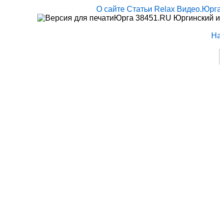
О сайте
Статьи
Relax
Видео.Юрг
Юрга 38451.RU Юргинский и
Н