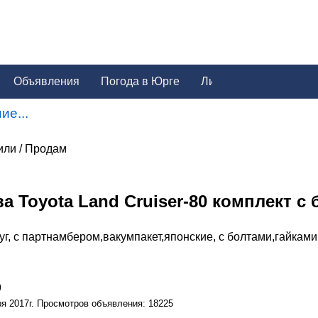
Объявления
Погода в Юрге
ие...
или / Продам
а Toyota Land Cruiser-80 комплект с
уг, с партнамбером,вакумпакет,японские, с болтами,гайкам
9
ря 2017г. Просмотров объявления: 18225