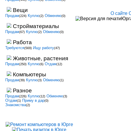
Вещи
О сайте
Продам
Куплю
Обменяю
(224)
(2)
(0)
Юрга
Стройматериалы
Продам
Куплю
Обменяю
(67)
(2)
(0)
Работа
Требуются
Ищу работу
(569)
(47)
Животные, растения
Продам
Куплю
Отдам
(250)
(6)
(12)
Компьютеры
Продам
Куплю
Обменяю
(39)
(3)
(1)
Разное
Продам
Куплю
Обменяю
(226)
(12)
(3)
Отдам
Приму в дар
(1)
(0)
Знакомства
(2)