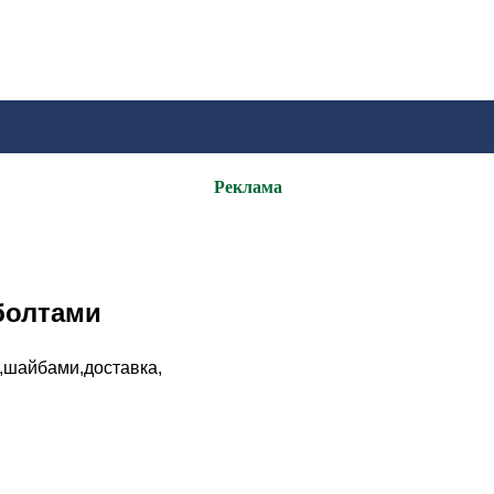
Реклама
 болтами
и,шайбами,доставка,