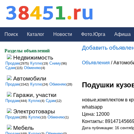
Поиск
Каталог
Новости
Фото.Юрга
Афиша
Добавить объявлен
Разделы объявлений
Недвижимость
Объявления
/ Автомоб
Продам
Куплю
Сниму
(2975)
(19)
(96)
Сдам
Обменяю
(115)
(4)
Автомобили
Подушки кузов
Продам
Куплю
Обменяю
(1542)
(24)
(28)
Гаражи, участки
новые,комплектом в кр
Продам
Куплю
Сдам
(444)
(4)
(12)
whatsapp
Электротовары
Цена: 12000
Продам
Куплю
Обменяю
(285)
(10)
(1)
Контакты: 8914714566
Мебель
Дата публикации: 16 сентяб
Продам
Куплю
Обменяю
(449)
(3)
(0)