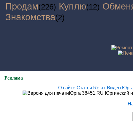
Продам
Куплю
Обмен
(226)
(12)
Знакомства
(2)
Реклама
О сайте
Статьи
Relax
Видео.Юрг
Юрга 38451.RU Юргинский и
Н