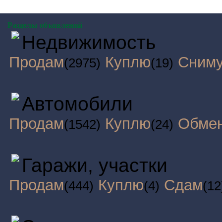
Разделы объявлений
Недвижимость
Продам
Куплю
Сним
(2975)
(19)
Автомобили
Продам
Куплю
Обме
(1542)
(24)
Гаражи, участки
Продам
Куплю
Сдам
(444)
(4)
(12