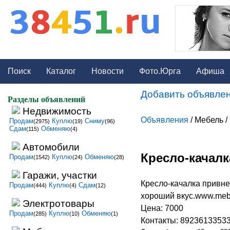
Поиск
Каталог
Новости
Фото.Юрга
Афиша
Добавить объявлен
Разделы объявлений
Недвижимость
Объявления
/ Мебель 
Продам
Куплю
Сниму
(2975)
(19)
(96)
Сдам
Обменяю
(115)
(4)
Автомобили
Кресло-качалк
Продам
Куплю
Обменяю
(1542)
(24)
(28)
Гаражи, участки
Кресло-качалка привне
Продам
Куплю
Сдам
(444)
(4)
(12)
хороший вкус.www.mebe
Электротовары
Цена: 7000
Продам
Куплю
Обменяю
(285)
(10)
(1)
Контакты: 8923613353