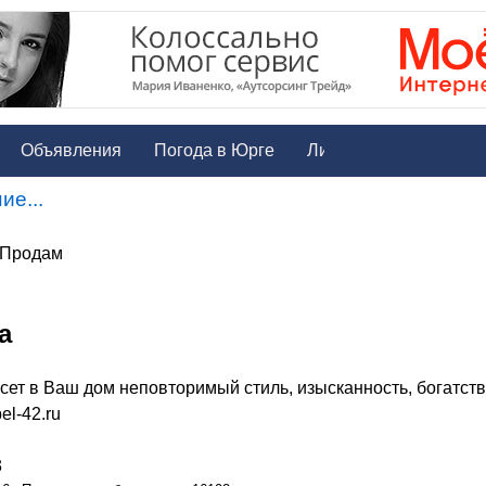
Объявления
Погода в Юрге
ие...
/ Продам
а
сет в Ваш дом неповторимый стиль, изысканность, богатств
l-42.ru
3