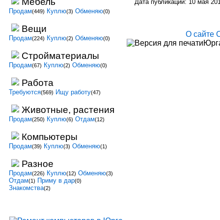
Мебель
Дата публикации: 10 мая 20
Продам
Куплю
Обменяю
(449)
(3)
(0)
Вещи
О сайте
Продам
Куплю
Обменяю
(224)
(2)
(0)
Юрга
Стройматериалы
Продам
Куплю
Обменяю
(67)
(2)
(0)
Работа
Требуются
Ищу работу
(569)
(47)
Животные, растения
Продам
Куплю
Отдам
(250)
(6)
(12)
Компьютеры
Продам
Куплю
Обменяю
(39)
(3)
(1)
Разное
Продам
Куплю
Обменяю
(226)
(12)
(3)
Отдам
Приму в дар
(1)
(0)
Знакомства
(2)