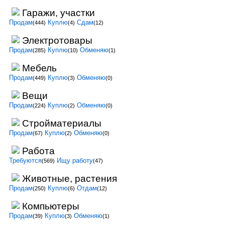
Гаражи, участки
Продам
Куплю
Сдам
(444)
(4)
(12)
Электротовары
Продам
Куплю
Обменяю
(285)
(10)
(1)
Мебель
Продам
Куплю
Обменяю
(449)
(3)
(0)
Вещи
Продам
Куплю
Обменяю
(224)
(2)
(0)
Стройматериалы
Продам
Куплю
Обменяю
(67)
(2)
(0)
Работа
Требуются
Ищу работу
(569)
(47)
Животные, растения
Продам
Куплю
Отдам
(250)
(6)
(12)
Компьютеры
Продам
Куплю
Обменяю
(39)
(3)
(1)