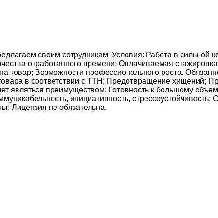
едлагаем своим сотрудникам: Условия: Работа в сильной к
чества отработанного времени; Оплачиваемая стажировка.
и на товар; Возможности профессионального роста. Обязанн
и товара в соответствии с ТТН; Предотвращение хищений; 
ет являться преимуществом; Готовность к большому объем
ммуникабельность, инициативность, стрессоустойчивость; 
ты; Лицензия не обязательна.