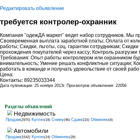
Редактировать объявление
требуется контролер-охранник
Компания "одежДА маркет" ведет набор сотрудников. Мы пр
Своевременная выплата заработной платы; Оплата от коли
работы; Скидки, льготы, соц. гарантии сотрудникам; Скидк
прохождения покупателей через кассу; Контроль разгрузк
Требования: Опыт работы контролером или охранником буд
внимательность; Умение решать конфликтные ситуации; Ко
работать в команде и получать удовольствие от своей рабо
Цена:
Контакты: 89235033344
Дата публикации: 25 ноября 2013г. Просмотров объявления: 22056
Разделы объявлений
Недвижимость
Продам
Куплю
Сниму
Сдам
Обменяю
(2975)
(19)
(96)
(115)
(4)
Автомобили
Продам
Куплю
Обменяю
(1542)
(24)
(28)