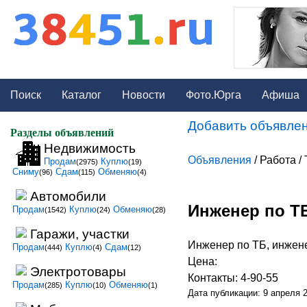
Поиск
Каталог
Новости
Фото.Юрга
Афиша
Добавить объявлен
Разделы объявлений
Недвижимость
Объявления
/ Работа /
Продам
Куплю
(2975)
(19)
Сниму
Сдам
Обменяю
(96)
(115)
(4)
Автомобили
Инженер по ТБ
Продам
Куплю
Обменяю
(1542)
(24)
(28)
Гаражи, участки
Инженер по ТБ, инжене
Продам
Куплю
Сдам
(444)
(4)
(12)
Цена:
Электротовары
Контакты: 4-90-55
Продам
Куплю
Обменяю
(285)
(10)
(1)
Дата публикации: 9 апреля 