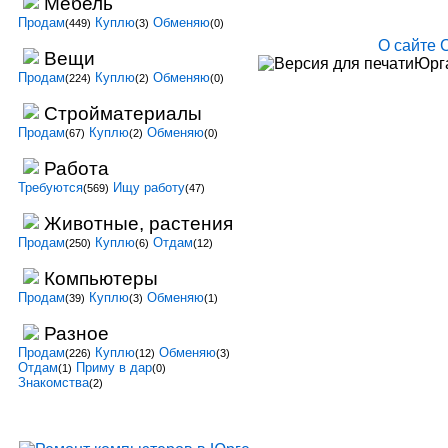
Мебель
Продам
Куплю
Обменяю
(449)
(3)
(0)
О сайте
Вещи
Юрга
Продам
Куплю
Обменяю
(224)
(2)
(0)
Стройматериалы
Продам
Куплю
Обменяю
(67)
(2)
(0)
Работа
Требуются
Ищу работу
(569)
(47)
Животные, растения
Продам
Куплю
Отдам
(250)
(6)
(12)
Компьютеры
Продам
Куплю
Обменяю
(39)
(3)
(1)
Разное
Продам
Куплю
Обменяю
(226)
(12)
(3)
Отдам
Приму в дар
(1)
(0)
Знакомства
(2)