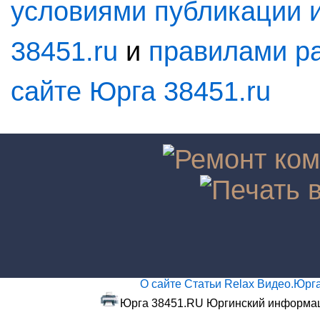
условиями публикации 
38451.ru
и
правилами р
сайте Юрга 38451.ru
О сайте
Статьи
Relax
Видео.Юрг
Юрга 38451.RU Юргинский информаци