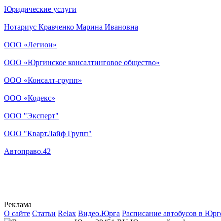
Юридические услуги
Нотариус Кравченко Марина Ивановна
ООО «Легион»
ООО «Юргинское консалтинговое общество»
ООО «Консалт-групп»
ООО «Кодекс»
ООО "Эксперт"
ООО "КвартЛайф Групп"
Автоправо.42
Реклама
О сайте
Статьи
Relax
Видео.Юрга
Расписание автобусов в Юрг