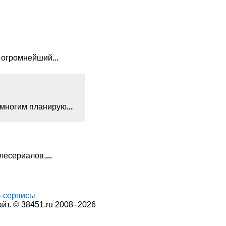
т огромнейший
...
я многим планирую
...
лесериалов,
...
-сервисы
т. © 38451.ru 2008–2026