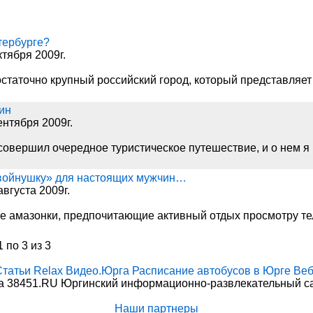
тербурге?
ктября 2009г.
остаточно крупный российский город, который представляе
ин
ентября 2009г.
совершил очередное туристическое путешествие, и о нем 
 войнушку» для настоящих мужчин…
вгуста 2009г.
е амазонки, предпочитающие активный отдых просмотру те
 по 3 из 3
Статьи
Relax
Видео.Юрга
Расписание автобусов в Юрге
Веб
 38451.RU Юргинский информационно-развлекательный сай
Наши партнеры